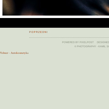
POPRZEDNI
POWERED BY
PIXELPOST
DESIGNE
© PHOTOGRAPHY - KAMIL 
Volmer - Autokosmetyka